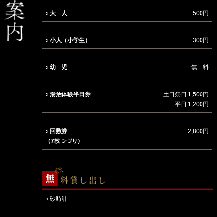
○ 大 人
500円
○ 小人（小学生）
300円
○ 幼 児
無 料
○ 湯治体験半日券
土日祭日 1,500円
平日 1,200円
○ 回数券
2,800円
（7枚つづり）
○ 砂時計