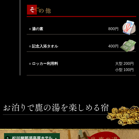
○ 湯の素
800円
○ 記念入浴タオル
400円
○ ロッカー利用料
大型 200円
小型 100円